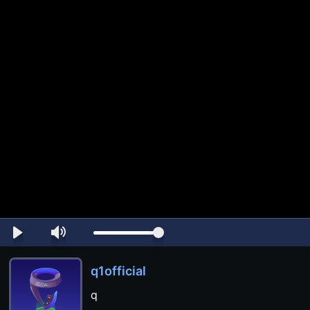
q1official
q