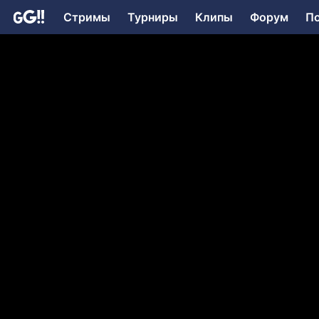
Стримы
Турниры
Клипы
Форум
П