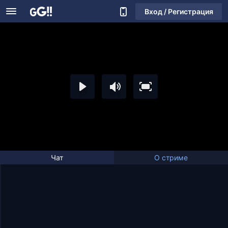
Вход / Регистрация
Чат
О стриме