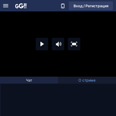
Вход / Регистрация
Чат
О стриме