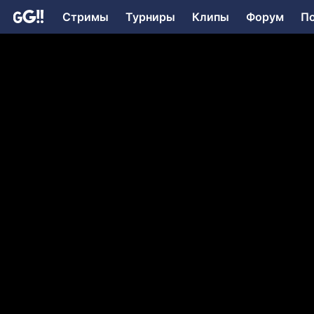
Стримы
Турниры
Клипы
Форум
П