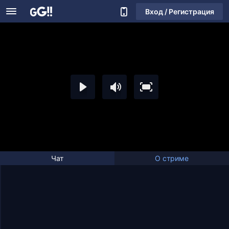
Вход / Регистрация
Чат
О стриме