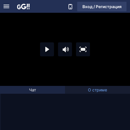
Вход / Регистрация
Чат
О стриме