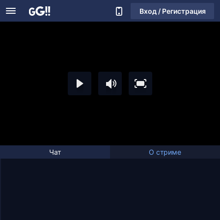
Вход / Регистрация
Чат
О стриме