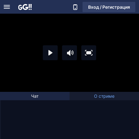
Вход / Регистрация
Чат
О стриме