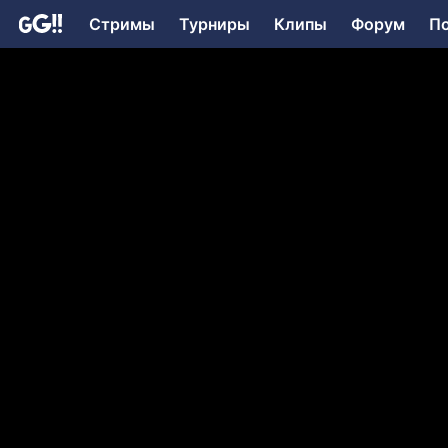
Стримы
Турниры
Клипы
Форум
П