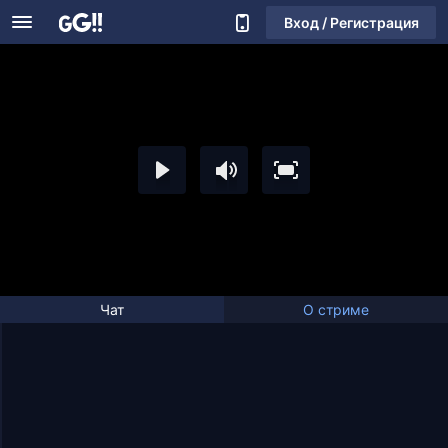
Вход / Регистрация
Чат
О стриме