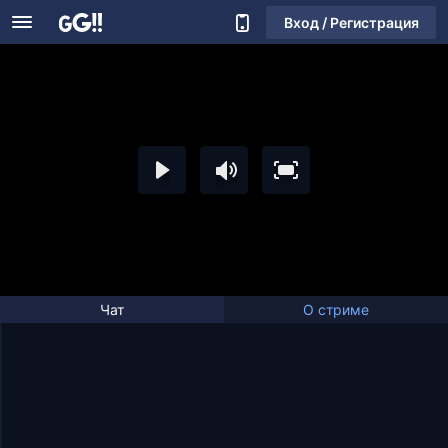
Вход / Регистрация
Чат
О стриме