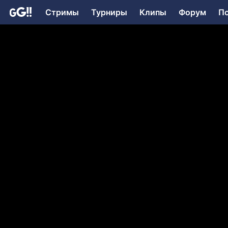
Стримы
Турниры
Клипы
Форум
П