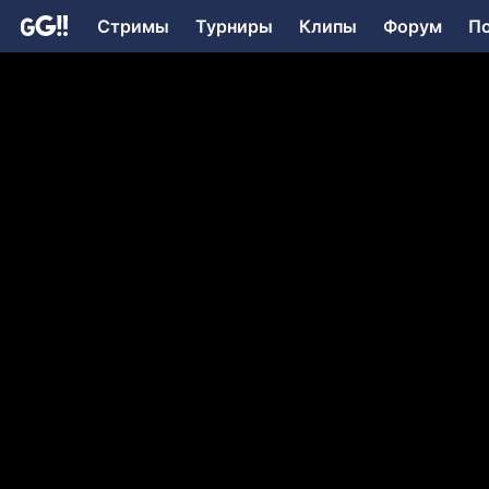
Стримы
Турниры
Клипы
Форум
П