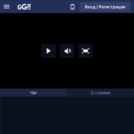
Вход / Регистрация
Чат
О стриме