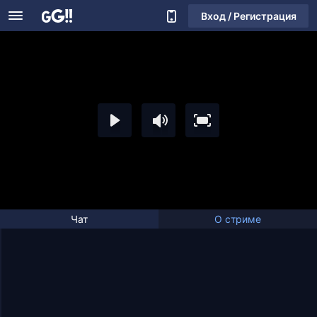
Вход / Регистрация
Чат
О стриме