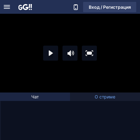
Вход / Регистрация
Чат
О стриме