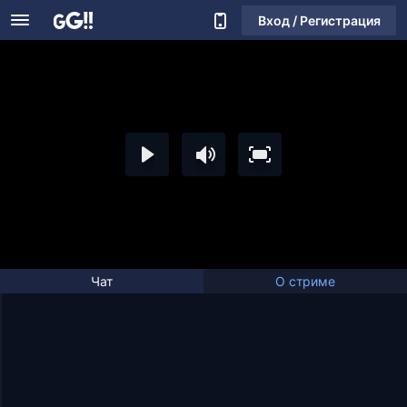
Вход / Регистрация
Чат
О стриме