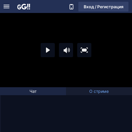
Вход / Регистрация
Чат
О стриме