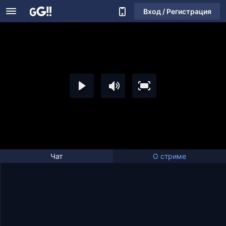
Вход / Регистрация
Чат
О стриме