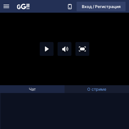
Вход / Регистрация
Чат
О стриме