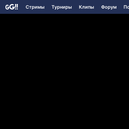
Стримы
Турниры
Клипы
Форум
П