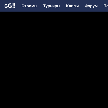
Стримы
Турниры
Клипы
Форум
П