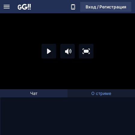
Вход / Регистрация
Чат
О стриме