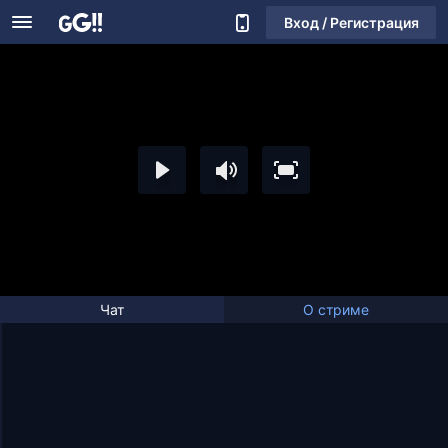
Вход / Регистрация
Чат
О стриме