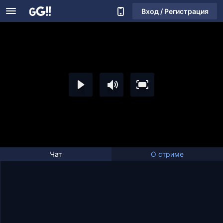
Вход / Регистрация
Чат
О стриме