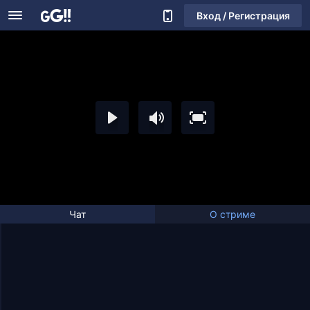
Вход / Регистрация
Чат
О стриме