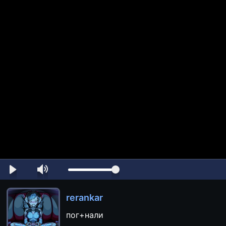
rerankar
пог+нали