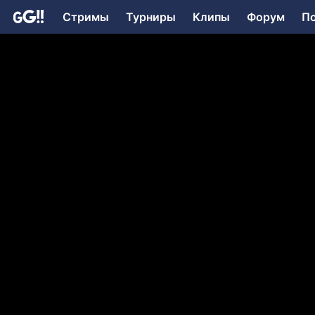
Стримы
Турниры
Клипы
Форум
П