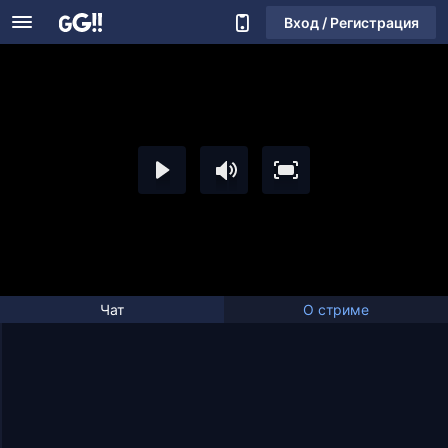
Вход / Регистрация
Чат
О стриме