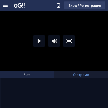
Вход / Регистрация
Чат
О стриме