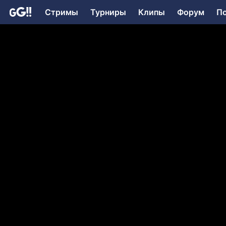
Стримы
Турниры
Клипы
Форум
П