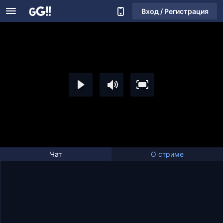
Вход / Регистрация
Чат
О стриме