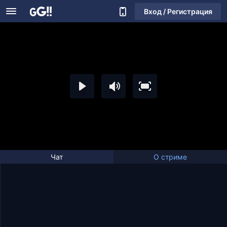
Вход / Регистрация
Чат
О стриме