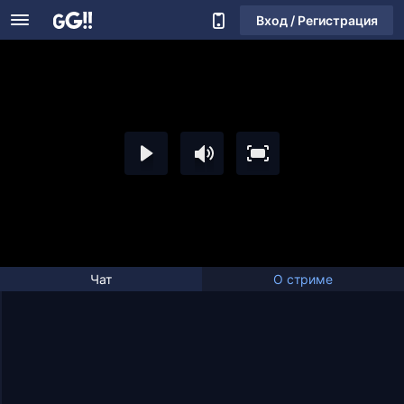
Вход / Регистрация
Чат
О стриме