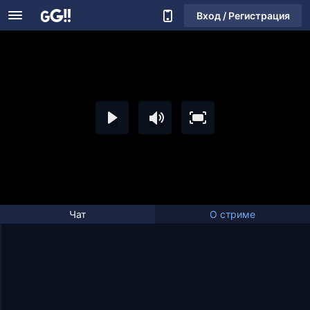
Вход / Регистрация
Чат
О стриме