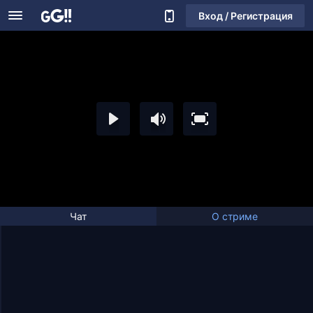
Вход / Регистрация
Чат
О стриме