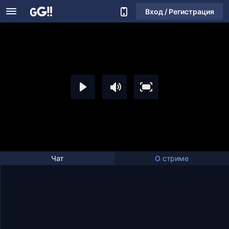
Вход / Регистрация
Чат
О стриме