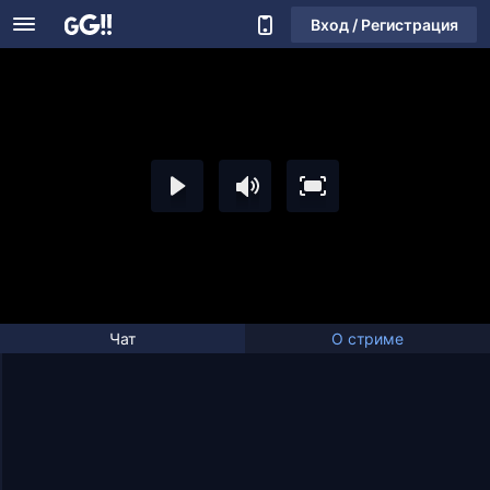
Вход / Регистрация
Чат
О стриме