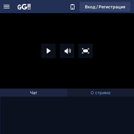
Вход / Регистрация
Чат
О стриме