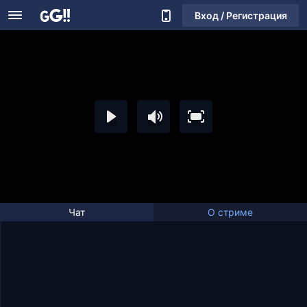
Вход / Регистрация
Чат
О стриме