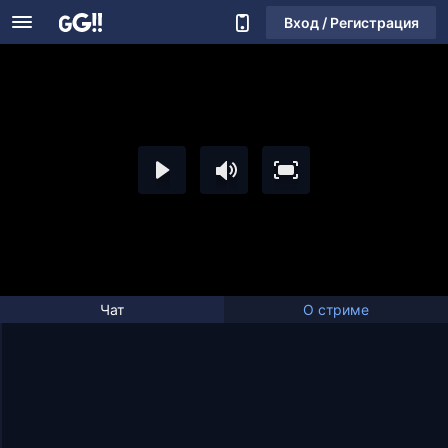
Вход / Регистрация
Чат
О стриме