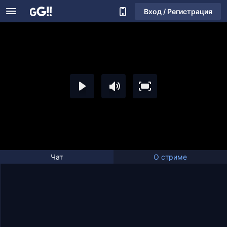
Вход / Регистрация
Чат
О стриме