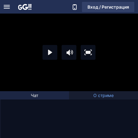
Вход / Регистрация
Чат
О стриме