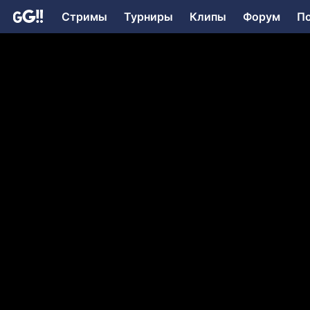
Стримы
Турниры
Клипы
Форум
П