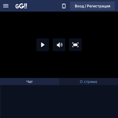
Вход / Регистрация
Чат
О стриме