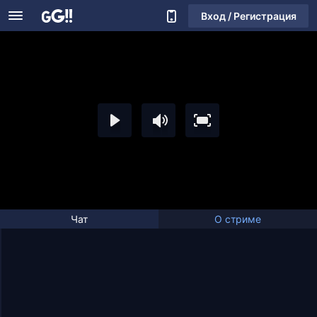
Вход / Регистрация
Чат
О стриме