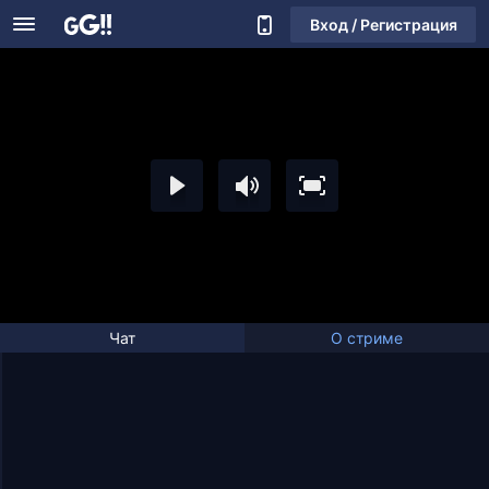
Вход / Регистрация
Чат
О стриме