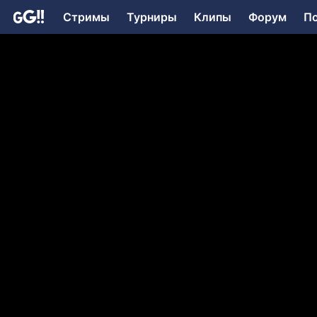
Стримы
Турниры
Клипы
Форум
П