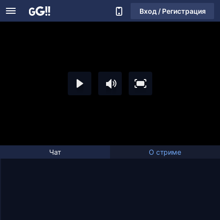
Вход / Регистрация
Чат
О стриме