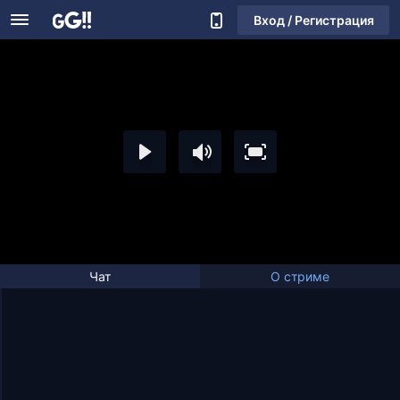
Вход / Регистрация
Чат
О стриме