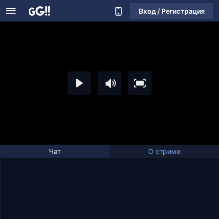
Вход / Регистрация
Чат
О стриме